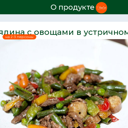
О продукте
вядина с овощами в устрично
на 2-3 персоны