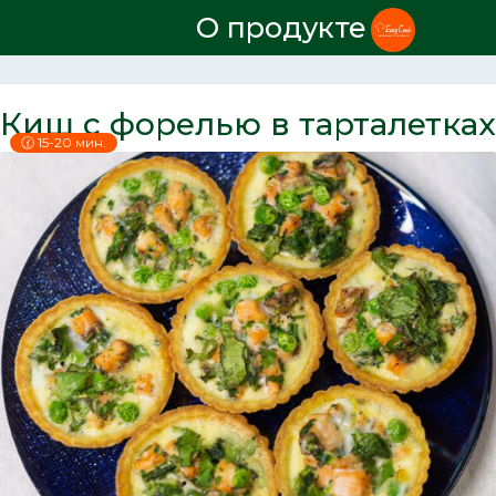
О продукте
Киш с форелью в тарталетках
🕜 15-20 мин.