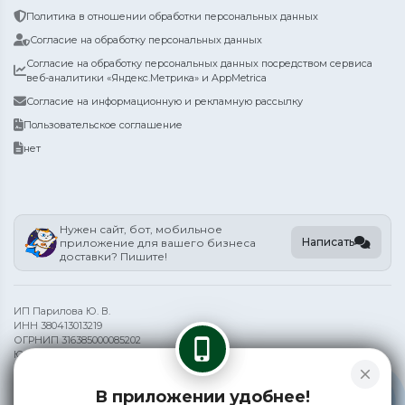
Политика в отношении обработки персональных данных
Согласие на обработку персональных данных
Согласие на обработку персональных данных посредством сервиса
веб-аналитики «Яндекс.Метрика» и AppMetrica
Согласие на информационную и рекламную рассылку
Пользовательское соглашение
нет
Нужен сайт, бот, мобильное
Написать
приложение для вашего бизнеса
доставки? Пишите!
ИП Парилова Ю. В.
ИНН 380413013219
ОГРНИП 316385000085202
phone_iphone
Юр. адрес: Иркутск, ул Верхняя Набережная 145/9
close
Информация на сайте носит справочный характер и не является
В приложении удобнее!
публичной офертой