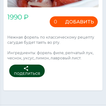
1990 ₽
ДОБАВИТЬ
Нежная форель по классическому рецепту
сагудая будет таять во рту.
Ингредиенты: форель филе, репчатый лук,
чеснок, уксус, лимон, лавровый лист.
share
ПОДЕЛИТЬСЯ