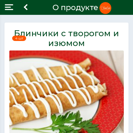
О продукте
Блинчики с творогом и
4 шт
изюмом