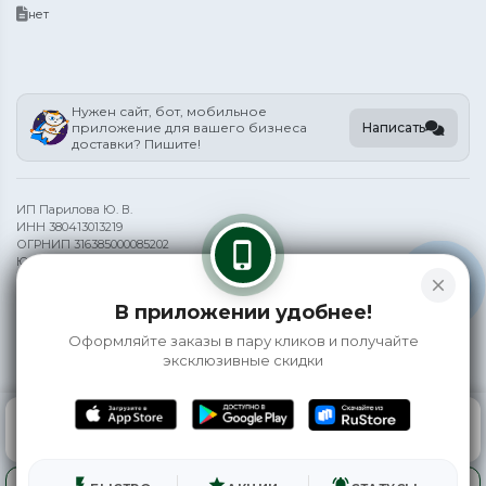
нет
Нужен сайт, бот, мобильное
Написать
приложение для вашего бизнеса
доставки? Пишите!
ИП Парилова Ю. В.
ИНН 380413013219
ОГРНИП 316385000085202
phone_iphone
Юр. адрес: Иркутск, ул Верхняя Набережная 145/9
close
Информация на сайте носит справочный характер и не является
В приложении удобнее!
публичной офертой
Оформляйте заказы в пару кликов и получайте
©
2026 EasyCook
эксклюзивные скидки
0
КОРЗИНА
0 ₽
ГЛАВНАЯ
ВОЙТИ
flash_on
star
notifications_active