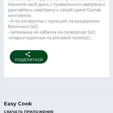
Начните свой день с правильного завтрака и
двигайтесь навстречу к своей цели! Состав
комплекта:
- А-ля кесадилья с курицей на кукурузном
блинчике (х2);
- запеканка из кабачка на сковороде (х2);
-оладьи куриные на рисовой муке(х2)..
share
ПОДЕЛИТЬСЯ
Easy Cook
СКАЧАТЬ ПРИЛОЖЕНИЕ