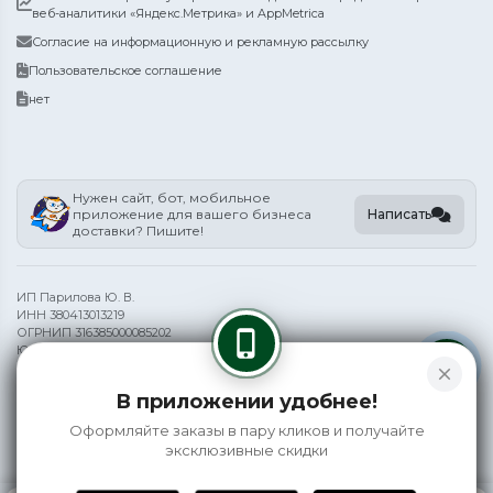
веб-аналитики «Яндекс.Метрика» и AppMetrica
Согласие на информационную и рекламную рассылку
Пользовательское соглашение
нет
Нужен сайт, бот, мобильное
Написать
приложение для вашего бизнеса
доставки? Пишите!
ИП Парилова Ю. В.
ИНН 380413013219
ОГРНИП 316385000085202
phone_iphone
Юр. адрес: Иркутск, ул Верхняя Набережная 145/9
close
Информация на сайте носит справочный характер и не является
В приложении удобнее!
публичной офертой
Оформляйте заказы в пару кликов и получайте
©
2026 EasyCook
эксклюзивные скидки
0